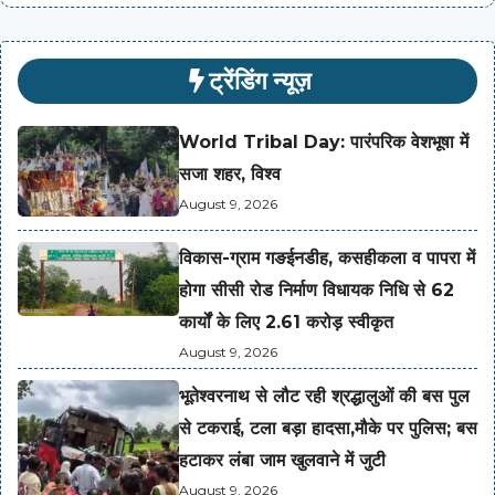
ट्रेंडिंग न्यूज़
World Tribal Day: पारंपरिक वेशभूषा में
सजा शहर, विश्व
August 9, 2026
विकास-ग्राम गङईनडीह, कसहीकला व पापरा में
होगा सीसी रोड निर्माण विधायक निधि से 62
कार्यों के लिए 2.61 करोड़ स्वीकृत
August 9, 2026
भूतेश्वरनाथ से लौट रही श्रद्धालुओं की बस पुल
से टकराई, टला बड़ा हादसा,मौके पर पुलिस; बस
हटाकर लंबा जाम खुलवाने में जुटी
August 9, 2026