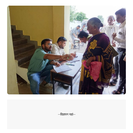
--विज्ञापन यहां--