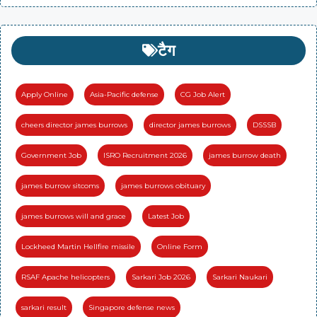
टैग
Apply Online
Asia-Pacific defense
CG Job Alert
cheers director james burrows
director james burrows
DSSSB
Government Job
ISRO Recruitment 2026
james burrow death
james burrow sitcoms
james burrows obituary
james burrows will and grace
Latest Job
Lockheed Martin Hellfire missile
Online Form
RSAF Apache helicopters
Sarkari Job 2026
Sarkari Naukari
sarkari result
Singapore defense news