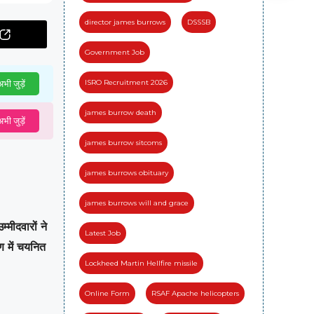
director james burrows
DSSSB
Government Job
ISRO Recruitment 2026
भी जुड़ें
james burrow death
भी जुड़ें
james burrow sitcoms
james burrows obituary
james burrows will and grace
्मीदवारों ने
Latest Job
ण में चयनित
Lockheed Martin Hellfire missile
Online Form
RSAF Apache helicopters