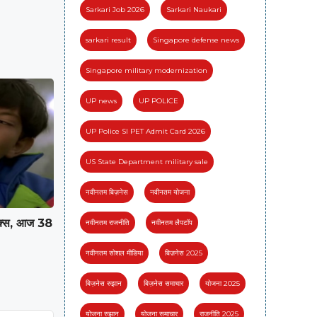
Sarkari Job 2026
Sarkari Naukari
sarkari result
Singapore defense news
Singapore military modernization
UP news
UP POLICE
UP Police SI PET Admit Card 2026
US State Department military sale
नवीनतम बिज़नेस
नवीनतम योजना
टैक्स, आज 38
नवीनतम राजनीति
नवीनतम लैपटॉप
नवीनतम सोशल मीडिया
बिज़नेस 2025
बिज़नेस रुझान
बिज़नेस समाचार
योजना 2025
योजना रुझान
योजना समाचार
राजनीति 2025