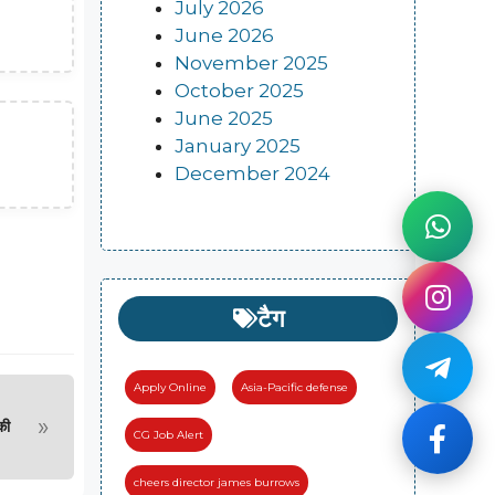
July 2026
June 2026
November 2025
October 2025
June 2025
January 2025
December 2024
टैग
Apply Online
Asia-Pacific defense
»
की
CG Job Alert
cheers director james burrows