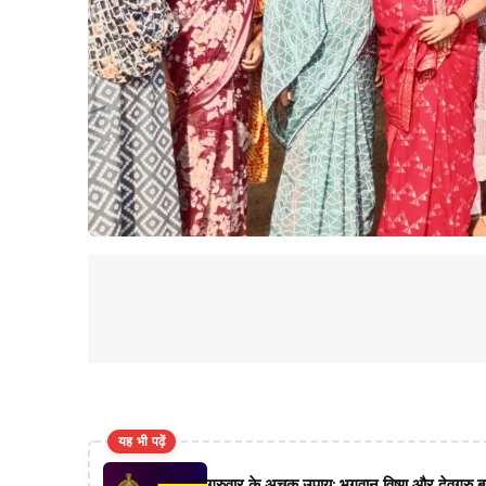
यह भी पढ़ें
गुरुवार के अचूक उपाय: भगवान विष्णु और देवगुरु ब