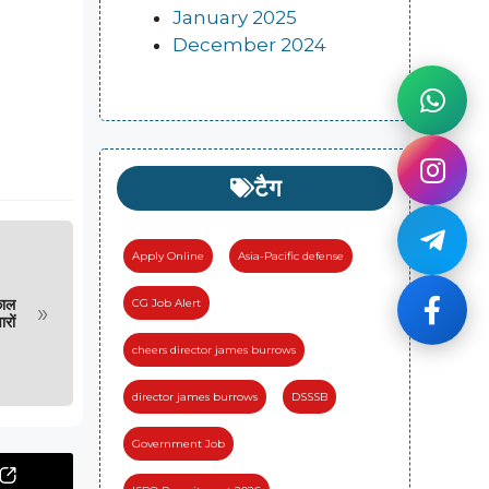
January 2025
December 2024
टैग
Apply Online
Asia-Pacific defense
काल
CG Job Alert
»
रों
cheers director james burrows
director james burrows
DSSSB
Government Job