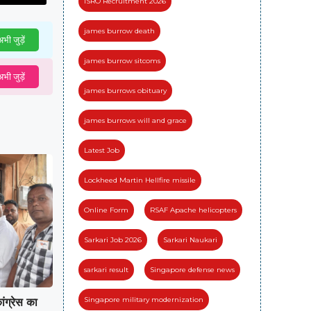
ISRO Recruitment 2026
james burrow death
भी जुड़ें
james burrow sitcoms
भी जुड़ें
james burrows obituary
james burrows will and grace
Latest Job
Lockheed Martin Hellfire missile
Online Form
RSAF Apache helicopters
Sarkari Job 2026
Sarkari Naukari
sarkari result
Singapore defense news
Singapore military modernization
कांग्रेस का