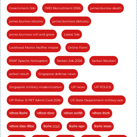
Government Job
ISRO Recruitment 2026
james burrow death
james burrow sitcoms
james burrows obituary
james burrows will and grace
Latest Job
Lockheed Martin Hellfire missile
Online Form
RSAF Apache helicopters
Sarkari Job 2026
Sarkari Naukari
sarkari result
Singapore defense news
Singapore military modernization
UP news
UP POLICE
UP Police SI PET Admit Card 2026
US State Department military sale
नवीनतम बिज़नेस
नवीनतम योजना
नवीनतम राजनीति
नवीनतम लैपटॉप
नवीनतम सोशल मीडिया
बिज़नेस 2025
बिज़नेस रुझान
बिज़नेस समाचार