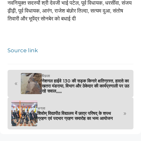
नवनियुक्त सदस्यों श्री देवजी भाई पटेल, पूर्व विधायक, धरसींवा, संजय
ढ़ीढ़ी, पूर्व विधायक, आरंग, राजेश बंछोर तिल्दा, सत्यम दुआ, संतोष
तिवारी और भूपेंद्र सोनबेर को बधाई दी
Source link
पिछला
नेशनल हाईवे 130 की सड़क किनारे क्षतिग्रस्त, हादसे का
«
खतरा मंडराया, विभाग और ठेकेदार की कार्यप्रणाली पर उठ
रहे सवाल,,,,,,
अगला
»
शिवोम् विद्यापीठ विद्यालय में छात्र परिषद् के शपथ
ग्रहण एवं पदभार ग्रहण समारोह का भव्य आयोजन