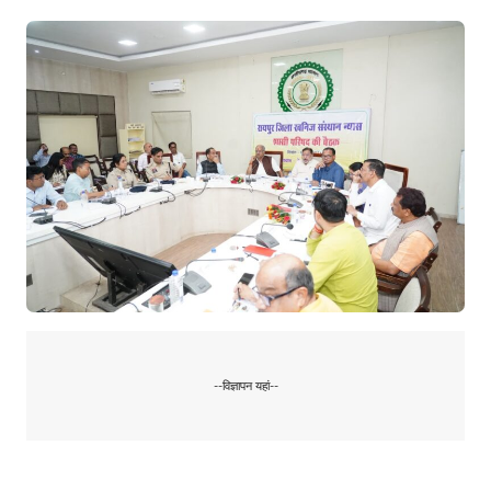
--विज्ञापन यहां--