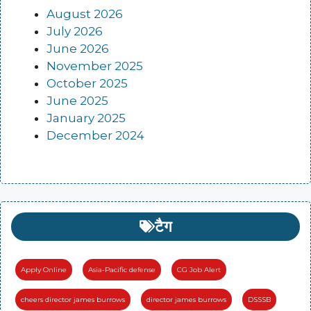
August 2026
July 2026
June 2026
November 2025
October 2025
June 2025
January 2025
December 2024
टैग
Apply Online
Asia-Pacific defense
CG Job Alert
cheers director james burrows
director james burrows
DSSSB