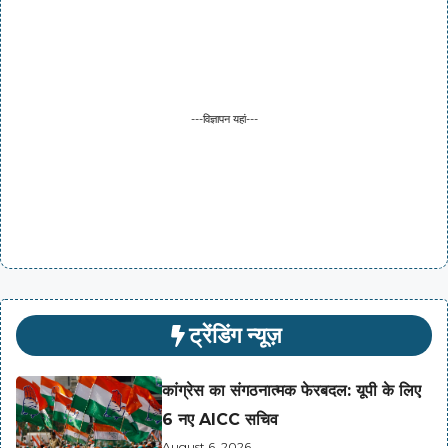
---विज्ञापन यहां---
ट्रेंडिंग न्यूज़
कांग्रेस का संगठनात्मक फेरबदल: यूपी के लिए
6 नए AICC सचिव
August 6, 2026