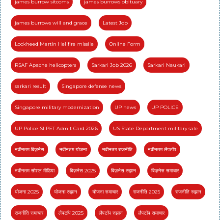
james burrow sitcoms
james burrows obituary
james burrows will and grace
Latest Job
Lockheed Martin Hellfire missile
Online Form
RSAF Apache helicopters
Sarkari Job 2026
Sarkari Naukari
sarkari result
Singapore defense news
Singapore military modernization
UP news
UP POLICE
UP Police SI PET Admit Card 2026
US State Department military sale
नवीनतम बिज़नेस
नवीनतम योजना
नवीनतम राजनीति
नवीनतम लैपटॉप
नवीनतम सोशल मीडिया
बिज़नेस 2025
बिज़नेस रुझान
बिज़नेस समाचार
योजना 2025
योजना रुझान
योजना समाचार
राजनीति 2025
राजनीति रुझान
राजनीति समाचार
लैपटॉप 2025
लैपटॉप रुझान
लैपटॉप समाचार