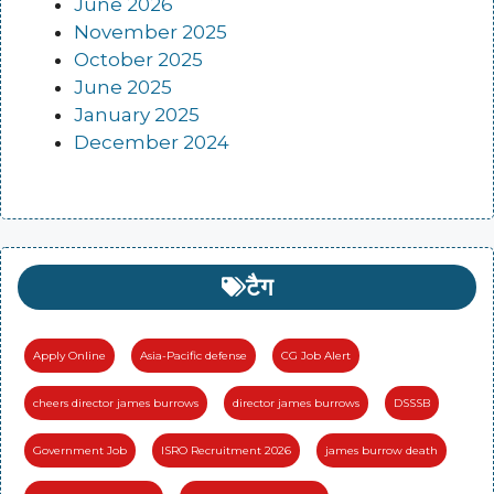
June 2026
November 2025
October 2025
June 2025
January 2025
December 2024
टैग
Apply Online
Asia-Pacific defense
CG Job Alert
cheers director james burrows
director james burrows
DSSSB
Government Job
ISRO Recruitment 2026
james burrow death