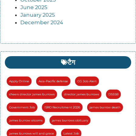
June 2025
January 2025
December 2024
टैग
Apply Online
Asia-Pacific defense
CG Job Alert
cheers director james burrows
director james burrows
DSSSB
Government Job
ISRO Recruitment 2026
james burrow death
james burrow sitcoms
james burrows obituary
james burrows will and grace
Latest Job