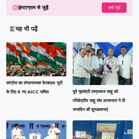
इंस्टाग्राम से जुड़ें
अभी जुड़ें
यह भी पढ़ें
कांग्रेस का संगठनात्मक फेरबदल: यूपी
पूर्व गृहमंत्री ताम्रध्वज साहू को
के लिए 6 नए AICC सचिव
परिक्षेत्रीय साहू संघ अरसनारा ने दी
जन्मदिन की शुभकामनाएं