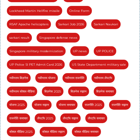
Lockheed Martin Hellfire missile
Online Form
RSAF Apache helicopters
Sarkari Job 2026
Sarkari Naukari
sarkari result
Singapore defense news
Singapore military modernization
UP news
UP POLICE
UP Police SI PET Admit Card 2026
US State Department military sale
नवीनतम बिज़नेस
नवीनतम योजना
नवीनतम राजनीति
नवीनतम लैपटॉप
नवीनतम सोशल मीडिया
बिज़नेस 2025
बिज़नेस रुझान
बिज़नेस समाचार
योजना 2025
योजना रुझान
योजना समाचार
राजनीति 2025
राजनीति रुझान
राजनीति समाचार
लैपटॉप 2025
लैपटॉप रुझान
लैपटॉप समाचार
सोशल मीडिया 2025
सोशल मीडिया रुझान
सोशल मीडिया समाचार