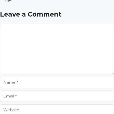
सहारा
Leave a Comment
Comment
Name
Email
Website