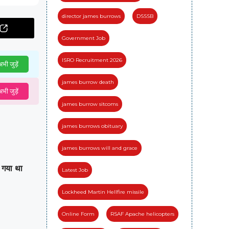
director james burrows
DSSSB
Government Job
ISRO Recruitment 2026
भी जुड़ें
james burrow death
भी जुड़ें
james burrow sitcoms
james burrows obituary
james burrows will and grace
गया था
Latest Job
Lockheed Martin Hellfire missile
Online Form
RSAF Apache helicopters