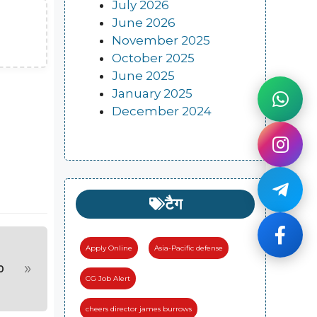
July 2026
June 2026
November 2025
October 2025
June 2025
January 2025
December 2024
टैग
Apply Online
Asia-Pacific defense
»
70
CG Job Alert
cheers director james burrows