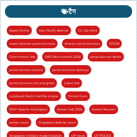
टैग
Apply Online
Asia-Pacific defense
CG Job Alert
cheers director james burrows
director james burrows
DSSSB
Government Job
ISRO Recruitment 2026
james burrow death
james burrow sitcoms
james burrows obituary
james burrows will and grace
Latest Job
Lockheed Martin Hellfire missile
Online Form
RSAF Apache helicopters
Sarkari Job 2026
Sarkari Naukari
sarkari result
Singapore defense news
Singapore military modernization
UP news
UP POLICE