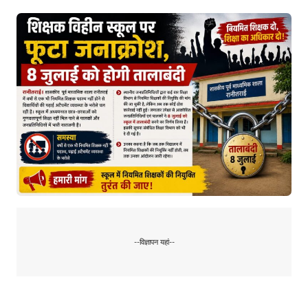
--विज्ञापन यहां--