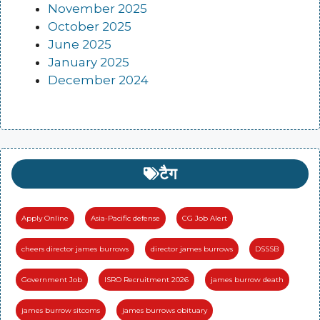
November 2025
October 2025
June 2025
January 2025
December 2024
टैग
Apply Online
Asia-Pacific defense
CG Job Alert
cheers director james burrows
director james burrows
DSSSB
Government Job
ISRO Recruitment 2026
james burrow death
james burrow sitcoms
james burrows obituary