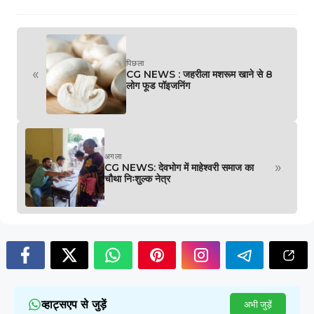
पिछला
«
CG NEWS : जहरीला मशरूम खाने से 8
लोग फूड पॉइजनिंग
अगला
»
CG NEWS: देवभोग में माहेश्वरी समाज का
चौथा निःशुल्क नेत्र
व्हाट्सएप से जुड़ें
अभी जुड़ें