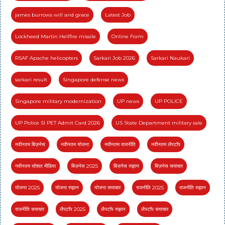
james burrows will and grace
Latest Job
Lockheed Martin Hellfire missile
Online Form
RSAF Apache helicopters
Sarkari Job 2026
Sarkari Naukari
sarkari result
Singapore defense news
Singapore military modernization
UP news
UP POLICE
UP Police SI PET Admit Card 2026
US State Department military sale
नवीनतम बिज़नेस
नवीनतम योजना
नवीनतम राजनीति
नवीनतम लैपटॉप
नवीनतम सोशल मीडिया
बिज़नेस 2025
बिज़नेस रुझान
बिज़नेस समाचार
योजना 2025
योजना रुझान
योजना समाचार
राजनीति 2025
राजनीति रुझान
राजनीति समाचार
लैपटॉप 2025
लैपटॉप रुझान
लैपटॉप समाचार