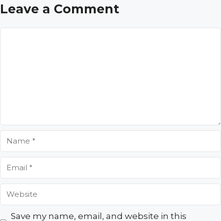
Leave a Comment
Comment
Name
Email
Website
Save my name, email, and website in this