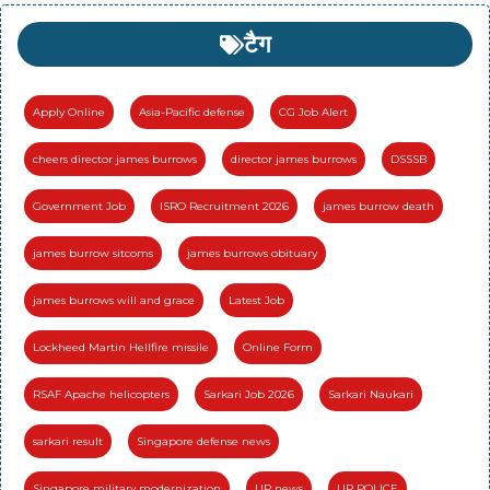
टैग
Apply Online
Asia-Pacific defense
CG Job Alert
cheers director james burrows
director james burrows
DSSSB
Government Job
ISRO Recruitment 2026
james burrow death
james burrow sitcoms
james burrows obituary
james burrows will and grace
Latest Job
Lockheed Martin Hellfire missile
Online Form
RSAF Apache helicopters
Sarkari Job 2026
Sarkari Naukari
sarkari result
Singapore defense news
Singapore military modernization
UP news
UP POLICE