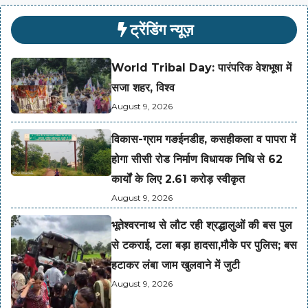
ट्रेंडिंग न्यूज़
World Tribal Day: पारंपरिक वेशभूषा में
सजा शहर, विश्व
August 9, 2026
विकास-ग्राम गङईनडीह, कसहीकला व पापरा में
होगा सीसी रोड निर्माण विधायक निधि से 62
कार्यों के लिए 2.61 करोड़ स्वीकृत
August 9, 2026
भूतेश्वरनाथ से लौट रही श्रद्धालुओं की बस पुल
से टकराई, टला बड़ा हादसा,मौके पर पुलिस; बस
हटाकर लंबा जाम खुलवाने में जुटी
August 9, 2026