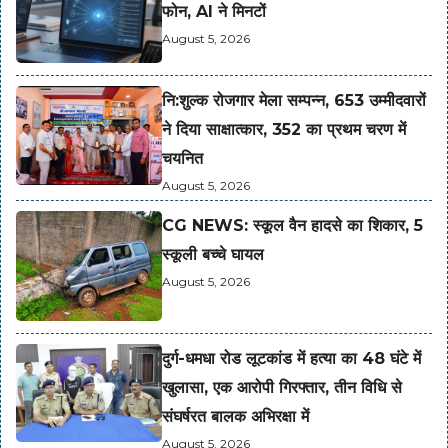
फोन, AI ने मिनटों
August 5, 2026
नि:शुल्क रोजगार मेला सम्पन्न, 653 उम्मीदवारों
ने दिया साक्षात्कार, 352 का प्रथम चरण में
चयनित
August 5, 2026
CG NEWS: स्कूल वैन हादसे का शिकार, 5
स्कूली बच्चे घायल
August 5, 2026
दुर्ग-धमधा रोड लूटकांड में हत्या का 48 घंटे में
खुलासा, एक आरोपी गिरफ्तार, तीन विधि से
संघर्षरत बालक अभिरक्षा में
August 5, 2026