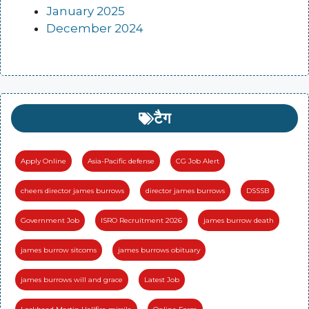
January 2025
December 2024
टैग
Apply Online
Asia-Pacific defense
CG Job Alert
cheers director james burrows
director james burrows
DSSSB
Government Job
ISRO Recruitment 2026
james burrow death
james burrow sitcoms
james burrows obituary
james burrows will and grace
Latest Job