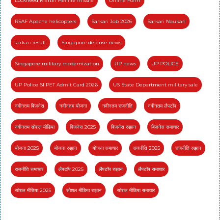
Lockheed Martin Hellfire missile
Online Form
RSAF Apache helicopters
Sarkari Job 2026
Sarkari Naukari
sarkari result
Singapore defense news
Singapore military modernization
UP news
UP POLICE
UP Police SI PET Admit Card 2026
US State Department military sale
नवीनतम बिज़नेस
नवीनतम योजना
नवीनतम राजनीति
नवीनतम लैपटॉप
नवीनतम सोशल मीडिया
बिज़नेस 2025
बिज़नेस रुझान
बिज़नेस समाचार
योजना 2025
योजना रुझान
योजना समाचार
राजनीति 2025
राजनीति रुझान
राजनीति समाचार
लैपटॉप 2025
लैपटॉप रुझान
लैपटॉप समाचार
सोशल मीडिया 2025
सोशल मीडिया रुझान
सोशल मीडिया समाचार