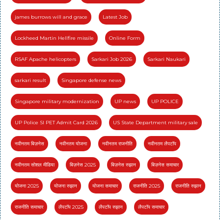
james burrows will and grace
Latest Job
Lockheed Martin Hellfire missile
Online Form
RSAF Apache helicopters
Sarkari Job 2026
Sarkari Naukari
sarkari result
Singapore defense news
Singapore military modernization
UP news
UP POLICE
UP Police SI PET Admit Card 2026
US State Department military sale
नवीनतम बिज़नेस
नवीनतम योजना
नवीनतम राजनीति
नवीनतम लैपटॉप
नवीनतम सोशल मीडिया
बिज़नेस 2025
बिज़नेस रुझान
बिज़नेस समाचार
योजना 2025
योजना रुझान
योजना समाचार
राजनीति 2025
राजनीति रुझान
राजनीति समाचार
लैपटॉप 2025
लैपटॉप रुझान
लैपटॉप समाचार