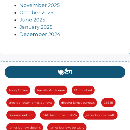
November 2025
October 2025
June 2025
January 2025
December 2024
टैग
Apply Online
Asia-Pacific defense
CG Job Alert
cheers director james burrows
director james burrows
DSSSB
Government Job
ISRO Recruitment 2026
james burrow death
james burrow sitcoms
james burrows obituary