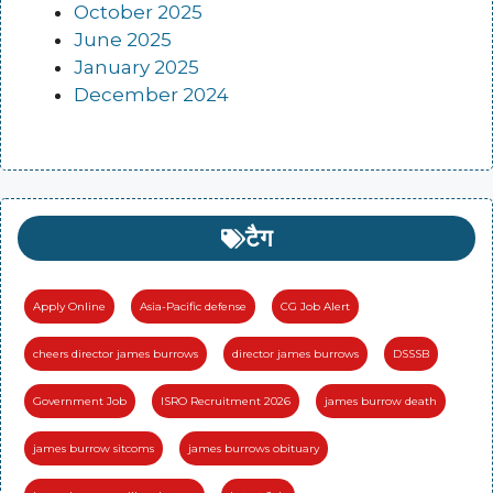
October 2025
June 2025
January 2025
December 2024
टैग
Apply Online
Asia-Pacific defense
CG Job Alert
cheers director james burrows
director james burrows
DSSSB
Government Job
ISRO Recruitment 2026
james burrow death
james burrow sitcoms
james burrows obituary