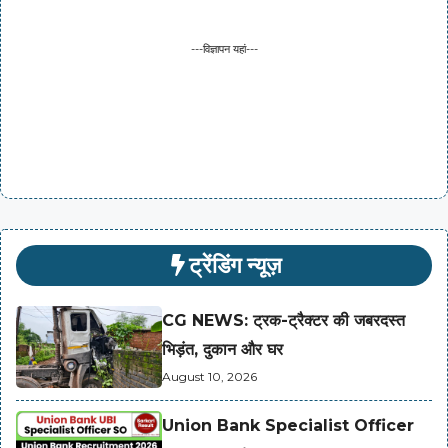
---विज्ञापन यहां---
ट्रेंडिंग न्यूज़
CG NEWS: ट्रक-ट्रैक्टर की जबरदस्त
भिड़ंत, दुकान और घर
August 10, 2026
Union Bank Specialist Officer