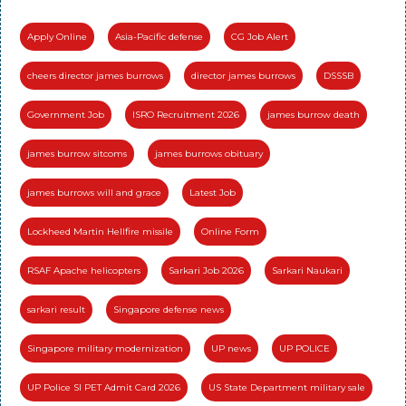
Apply Online
Asia-Pacific defense
CG Job Alert
cheers director james burrows
director james burrows
DSSSB
Government Job
ISRO Recruitment 2026
james burrow death
james burrow sitcoms
james burrows obituary
james burrows will and grace
Latest Job
Lockheed Martin Hellfire missile
Online Form
RSAF Apache helicopters
Sarkari Job 2026
Sarkari Naukari
sarkari result
Singapore defense news
Singapore military modernization
UP news
UP POLICE
UP Police SI PET Admit Card 2026
US State Department military sale