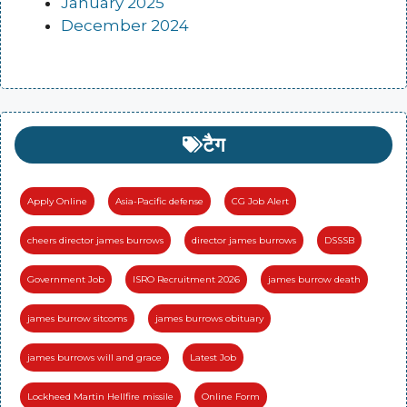
January 2025
December 2024
टैग
Apply Online
Asia-Pacific defense
CG Job Alert
cheers director james burrows
director james burrows
DSSSB
Government Job
ISRO Recruitment 2026
james burrow death
james burrow sitcoms
james burrows obituary
james burrows will and grace
Latest Job
Lockheed Martin Hellfire missile
Online Form