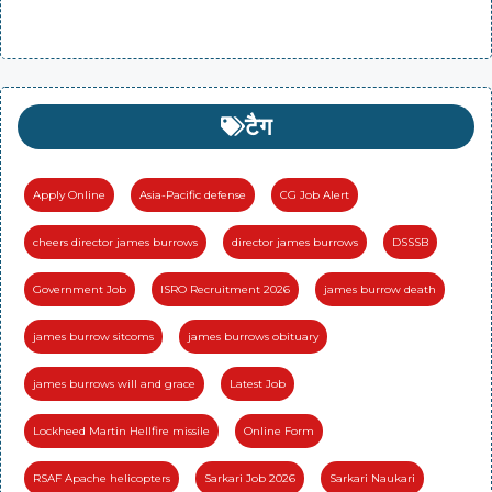
टैग
Apply Online
Asia-Pacific defense
CG Job Alert
cheers director james burrows
director james burrows
DSSSB
Government Job
ISRO Recruitment 2026
james burrow death
james burrow sitcoms
james burrows obituary
james burrows will and grace
Latest Job
Lockheed Martin Hellfire missile
Online Form
RSAF Apache helicopters
Sarkari Job 2026
Sarkari Naukari