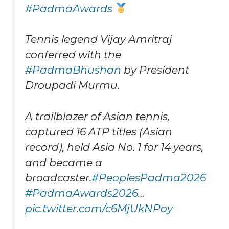
#PadmaAwards
Tennis legend Vijay Amritraj
conferred with the
#PadmaBhushan
by President
Droupadi Murmu.
A trailblazer of Asian tennis,
captured 16 ATP titles (Asian
record), held Asia No. 1 for 14 years,
and became a
broadcaster.
#PeoplesPadma2026
#PadmaAwards2026
…
pic.twitter.com/c6MjUkNPoy