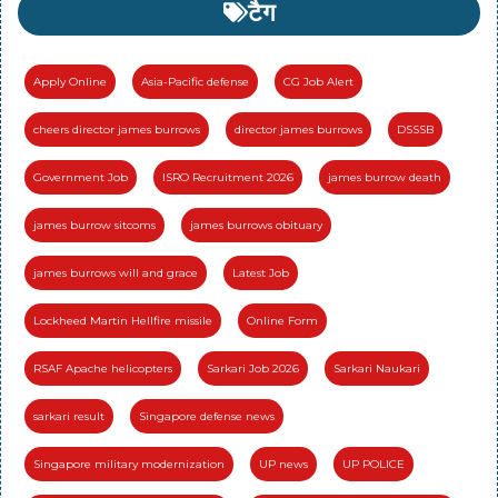
टैग
Apply Online
Asia-Pacific defense
CG Job Alert
cheers director james burrows
director james burrows
DSSSB
Government Job
ISRO Recruitment 2026
james burrow death
james burrow sitcoms
james burrows obituary
james burrows will and grace
Latest Job
Lockheed Martin Hellfire missile
Online Form
RSAF Apache helicopters
Sarkari Job 2026
Sarkari Naukari
sarkari result
Singapore defense news
Singapore military modernization
UP news
UP POLICE