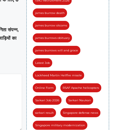
ISRO Recruitment 2026
james burrow death
james burrow sitcoms
िता संपन्न,
ाड़ियों का
james burrows obituary
james burrows will and grace
Latest Job
Lockheed Martin Hellfire missile
Online Form
RSAF Apache helicopters
Sarkari Job 2026
Sarkari Naukari
sarkari result
Singapore defense news
Singapore military modernization