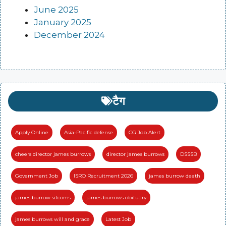
June 2025
January 2025
December 2024
टैग
Apply Online
Asia-Pacific defense
CG Job Alert
cheers director james burrows
director james burrows
DSSSB
Government Job
ISRO Recruitment 2026
james burrow death
james burrow sitcoms
james burrows obituary
james burrows will and grace
Latest Job