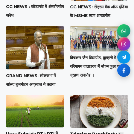
CG NEWS : कोंडागांव में अंतर्राज्यीय
CG NEWS: सेंट्रल बैंक ऑफ इंडिया
अवैध
के MSME ऋण आउटरीच
विचक्षण जैन विद्यापीठ, कुम्हारी में
गरिमामय वातावरण में संपन्न हुआ पद
ग्रहण समारोह ।
GRAND NEWS: लोकसभा में
सांसद बृजमोहन अग्रवाल ने उठाया
Urea Subsidy RTI: RTI में
Tricolour Breakfast : इस