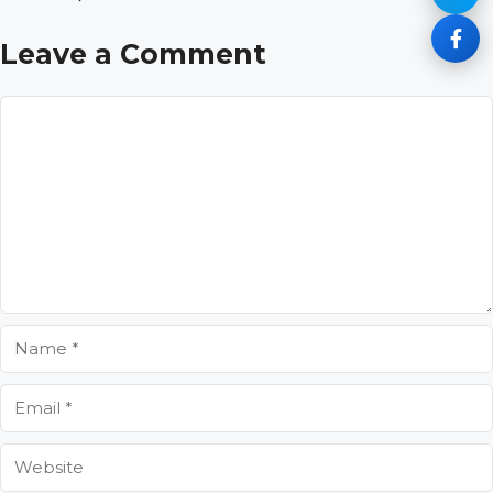
Leave a Comment
Comment
Name
Email
Website