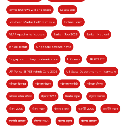
james burrows will and grace
Latest Job
Lockheed Martin Hellfire missile
Online Form
RSAF Apache helicopters
Sarkari Job 2026
Sarkari Naukari
sarkari result
Singapore defense news
Singapore military modernization
UP news
UP POLICE
UP Police SI PET Admit Card 2026
US State Department military sale
नवीनतम बिज़नेस
नवीनतम योजना
नवीनतम राजनीति
नवीनतम लैपटॉप
नवीनतम सोशल मीडिया
बिज़नेस 2025
बिज़नेस रुझान
बिज़नेस समाचार
योजना 2025
योजना रुझान
योजना समाचार
राजनीति 2025
राजनीति रुझान
राजनीति समाचार
लैपटॉप 2025
लैपटॉप रुझान
लैपटॉप समाचार