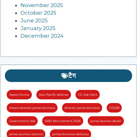
November 2025
October 2025
June 2025
January 2025
December 2024
टैग
Apply Online
Asia-Pacific defense
CG Job Alert
cheers director james burrows
director james burrows
DSSSB
Government Job
ISRO Recruitment 2026
james burrow death
james burrow sitcoms
james burrows obituary