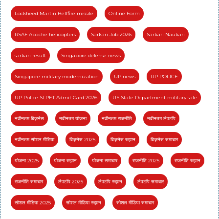
Lockheed Martin Hellfire missile
Online Form
RSAF Apache helicopters
Sarkari Job 2026
Sarkari Naukari
sarkari result
Singapore defense news
Singapore military modernization
UP news
UP POLICE
UP Police SI PET Admit Card 2026
US State Department military sale
नवीनतम बिज़नेस
नवीनतम योजना
नवीनतम राजनीति
नवीनतम लैपटॉप
नवीनतम सोशल मीडिया
बिज़नेस 2025
बिज़नेस रुझान
बिज़नेस समाचार
योजना 2025
योजना रुझान
योजना समाचार
राजनीति 2025
राजनीति रुझान
राजनीति समाचार
लैपटॉप 2025
लैपटॉप रुझान
लैपटॉप समाचार
सोशल मीडिया 2025
सोशल मीडिया रुझान
सोशल मीडिया समाचार