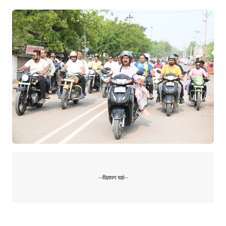
--विज्ञापन यहां--