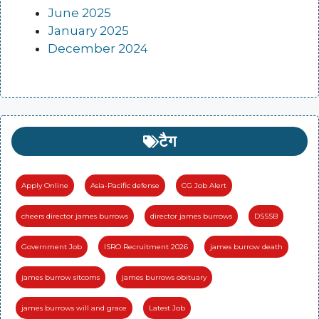
June 2025
January 2025
December 2024
टैग
Apply Online
Asia-Pacific defense
CG Job Alert
cheers director james burrows
director james burrows
DSSSB
Government Job
ISRO Recruitment 2026
james burrow death
james burrow sitcoms
james burrows obituary
james burrows will and grace
Latest Job