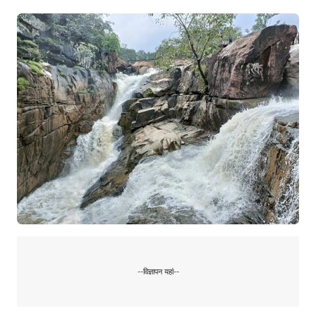
--विज्ञापन यहां--