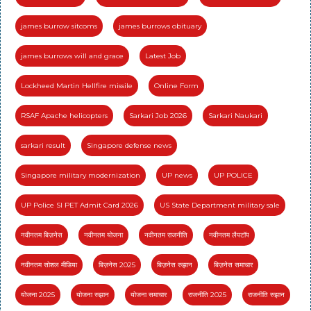
james burrow sitcoms
james burrows obituary
james burrows will and grace
Latest Job
Lockheed Martin Hellfire missile
Online Form
RSAF Apache helicopters
Sarkari Job 2026
Sarkari Naukari
sarkari result
Singapore defense news
Singapore military modernization
UP news
UP POLICE
UP Police SI PET Admit Card 2026
US State Department military sale
नवीनतम बिज़नेस
नवीनतम योजना
नवीनतम राजनीति
नवीनतम लैपटॉप
नवीनतम सोशल मीडिया
बिज़नेस 2025
बिज़नेस रुझान
बिज़नेस समाचार
योजना 2025
योजना रुझान
योजना समाचार
राजनीति 2025
राजनीति रुझान