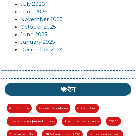
July 2026
June 2026
November 2025
October 2025
June 2025
January 2025
December 2024
टैग
Apply Online
Asia-Pacific defense
CG Job Alert
cheers director james burrows
director james burrows
DSSSB
Government Job
ISRO Recruitment 2026
james burrow death