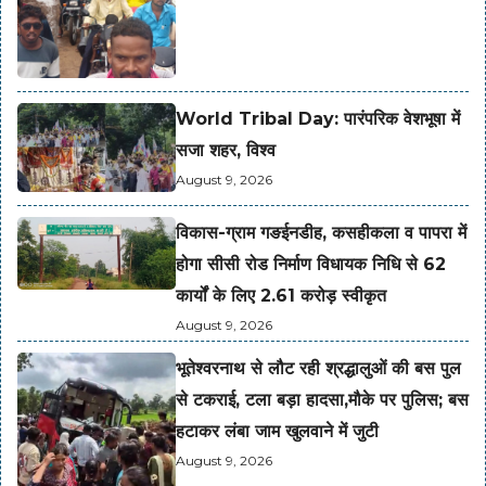
World Tribal Day: पारंपरिक वेशभूषा में
सजा शहर, विश्व
August 9, 2026
विकास-ग्राम गङईनडीह, कसहीकला व पापरा में
होगा सीसी रोड निर्माण विधायक निधि से 62
कार्यों के लिए 2.61 करोड़ स्वीकृत
August 9, 2026
भूतेश्वरनाथ से लौट रही श्रद्धालुओं की बस पुल
से टकराई, टला बड़ा हादसा,मौके पर पुलिस; बस
हटाकर लंबा जाम खुलवाने में जुटी
August 9, 2026