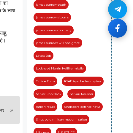
षा का
james burrow death
र के साथ
james burrow sitcoms
james burrows obituary
साहू,
रहे।
james burrows will and grace
Latest Job
Lockheed Martin Hellfire missile
Online Form
RSAF Apache helicopters
Sarkari Job 2026
Sarkari Naukari
sarkari result
Singapore defense news
»
ीमद
Singapore military modernization
UP news
UP POLICE