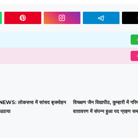
अ
अ
WS: लोकसभा में सांसद बृजमोहन
विचक्षण जैन विद्यापीठ, कुम्हारी में गर
 उठाया
वातावरण में संपन्न हुआ पद ग्रहण स