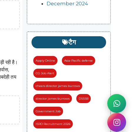
December 2024
टैग
Apply Online
Asia-Pacific defense
़ी रही है।
र्वास,
CG Job Alert
ाबदेही तय
cheers director james burrows
director james burrows
DSSSB
Government Job
ISRO Recruitment 2026