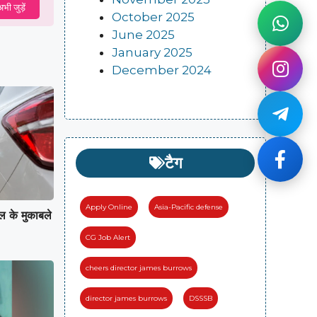
भी जुड़ें
October 2025
June 2025
January 2025
December 2024
टैग
Apply Online
Asia-Pacific defense
ोल के मुकाबले
CG Job Alert
cheers director james burrows
director james burrows
DSSSB