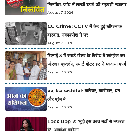
निलंबित, जांच में लाखों रुपये की गड़बड़ी उजागर
August 7, 2026
CG Crime: CCTV में कैद हुई खौफनाक
वारदात, नकाबपोश ने घर
August 7, 2026
भिलाई 3 में स्मार्ट मीटर के विरोध में कांग्रेस का
जोरदार प्रदर्शन, स्मार्ट मीटर हटाने भरवाया फार्म
August 7, 2026
aaj ka rashifal: करियर, कारोबार, धन
और प्रेम में
August 7, 2026
Lock Upp 2: ‘मुझे इस वक्त मर्दों से नफरत
है’, आकांक्षा चमोला