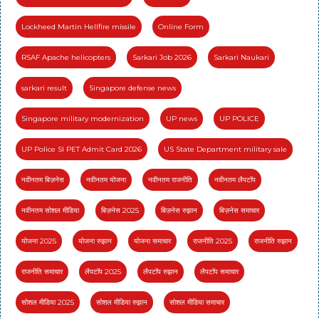
Lockheed Martin Hellfire missile
Online Form
RSAF Apache helicopters
Sarkari Job 2026
Sarkari Naukari
sarkari result
Singapore defense news
Singapore military modernization
UP news
UP POLICE
UP Police SI PET Admit Card 2026
US State Department military sale
नवीनतम बिज़नेस
नवीनतम योजना
नवीनतम राजनीति
नवीनतम लैपटॉप
नवीनतम सोशल मीडिया
बिज़नेस 2025
बिज़नेस रुझान
बिज़नेस समाचार
योजना 2025
योजना रुझान
योजना समाचार
राजनीति 2025
राजनीति रुझान
राजनीति समाचार
लैपटॉप 2025
लैपटॉप रुझान
लैपटॉप समाचार
सोशल मीडिया 2025
सोशल मीडिया रुझान
सोशल मीडिया समाचार