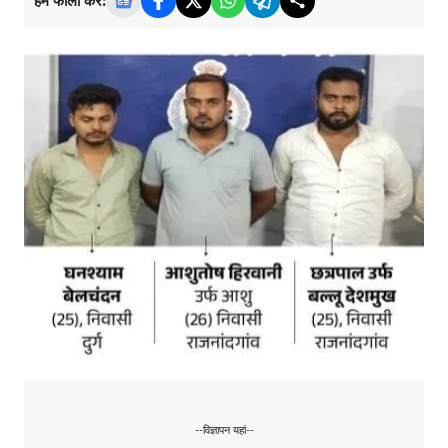
हमें फॉलो करें:
--विज्ञापन यहां--