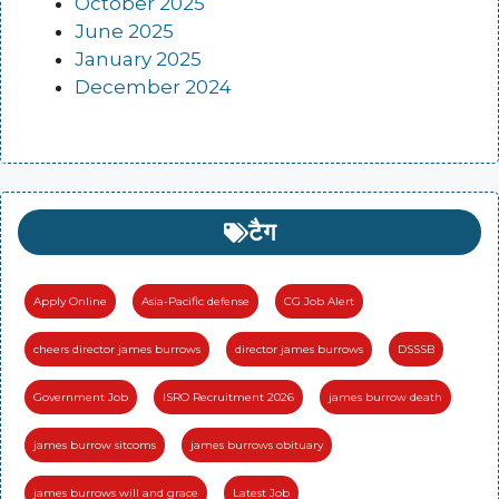
October 2025
June 2025
January 2025
December 2024
टैग
Apply Online
Asia-Pacific defense
CG Job Alert
cheers director james burrows
director james burrows
DSSSB
Government Job
ISRO Recruitment 2026
james burrow death
james burrow sitcoms
james burrows obituary
james burrows will and grace
Latest Job