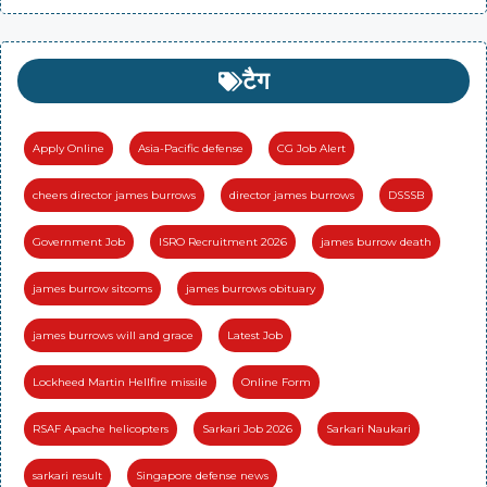
टैग
Apply Online
Asia-Pacific defense
CG Job Alert
cheers director james burrows
director james burrows
DSSSB
Government Job
ISRO Recruitment 2026
james burrow death
james burrow sitcoms
james burrows obituary
james burrows will and grace
Latest Job
Lockheed Martin Hellfire missile
Online Form
RSAF Apache helicopters
Sarkari Job 2026
Sarkari Naukari
sarkari result
Singapore defense news