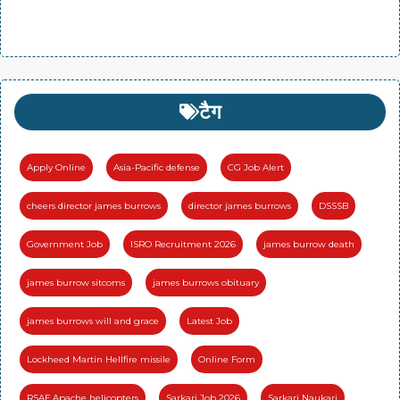
टैग
Apply Online
Asia-Pacific defense
CG Job Alert
cheers director james burrows
director james burrows
DSSSB
Government Job
ISRO Recruitment 2026
james burrow death
james burrow sitcoms
james burrows obituary
james burrows will and grace
Latest Job
Lockheed Martin Hellfire missile
Online Form
RSAF Apache helicopters
Sarkari Job 2026
Sarkari Naukari