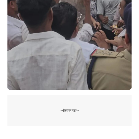
--विज्ञापन यहां--