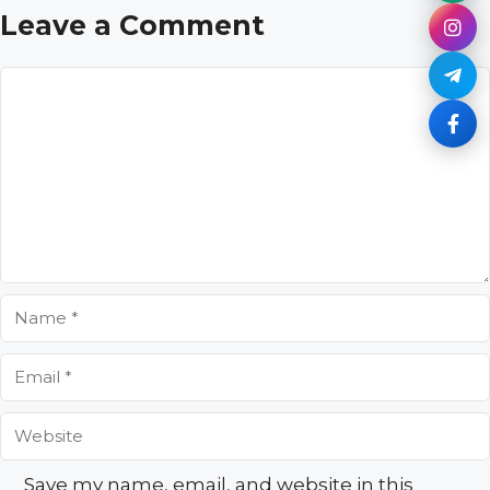
Leave a Comment
Comment
Name
Email
Website
Save my name, email, and website in this