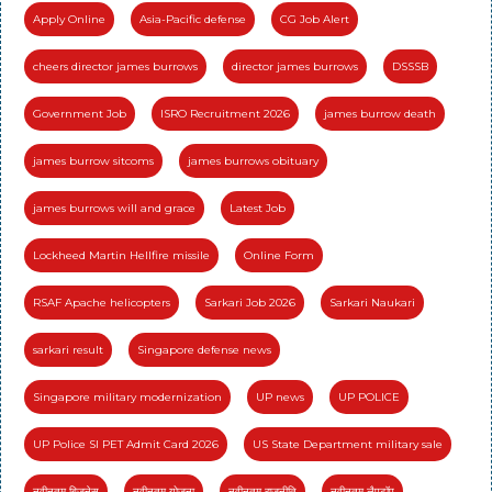
Apply Online
Asia-Pacific defense
CG Job Alert
cheers director james burrows
director james burrows
DSSSB
Government Job
ISRO Recruitment 2026
james burrow death
james burrow sitcoms
james burrows obituary
james burrows will and grace
Latest Job
Lockheed Martin Hellfire missile
Online Form
RSAF Apache helicopters
Sarkari Job 2026
Sarkari Naukari
sarkari result
Singapore defense news
Singapore military modernization
UP news
UP POLICE
UP Police SI PET Admit Card 2026
US State Department military sale
नवीनतम बिज़नेस
नवीनतम योजना
नवीनतम राजनीति
नवीनतम लैपटॉप