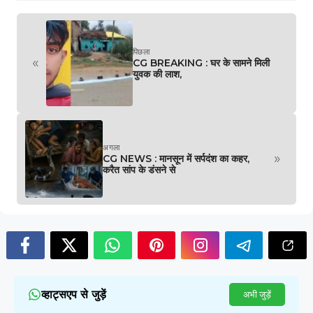
पिछला
«
CG BREAKING : घर के सामने मिली
युवक की लाश,
अगला
»
CG NEWS : मानसून में सर्पदंश का कहर,
करैत सांप के डंसने से
व्हाट्सएप से जुड़ें
अभी जुड़ें