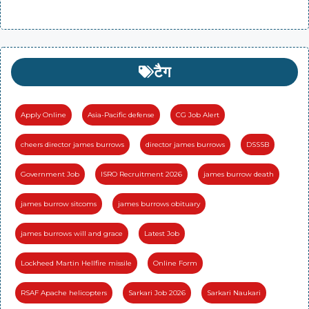
टैग
Apply Online
Asia-Pacific defense
CG Job Alert
cheers director james burrows
director james burrows
DSSSB
Government Job
ISRO Recruitment 2026
james burrow death
james burrow sitcoms
james burrows obituary
james burrows will and grace
Latest Job
Lockheed Martin Hellfire missile
Online Form
RSAF Apache helicopters
Sarkari Job 2026
Sarkari Naukari