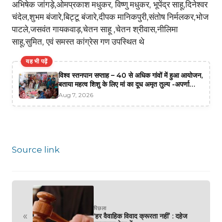
अभिषेक जांगड़े,ओमप्रकाश मधुकर, विष्णु मधुकर, भूपेंद्र साहू,दिनेश्वर
चंदेल,शुभम बंजारे,बिट्टू बंजारे,दीपक मानिकपुरी,संतोष निर्मलकर,भोज
पाटले,जसवंत गायकवाड़,चेतन साहू ,चेतन श्रीवास,नीलिमा
साहू,सुमित, एवं समस्त कांग्रेस गण उपस्थित थे
यह भी पढ़ें
विश्व स्तनपान सप्ताह – 40 से अधिक गांवों में हुआ आयोजन,
बताया महत्व शिशु के लिए मां का दूध अमृत तुल्य -अपर्णा
श्रीवास्तव
Aug 7, 2026
Source link
पिछला
«
‘हर वैवाहिक विवाद क्रूरता नहीं’ : दहेज