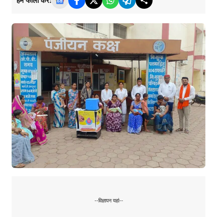
हमें फॉलो करें:
--विज्ञापन यहां--