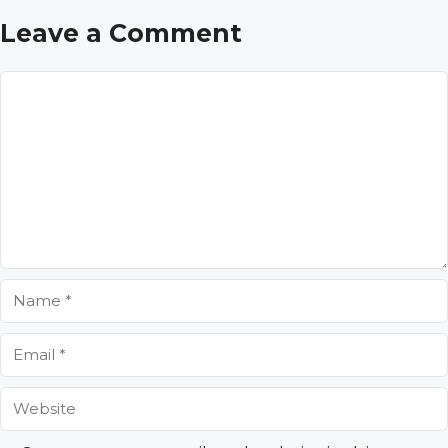
Leave a Comment
Comment
Name
Email
Website