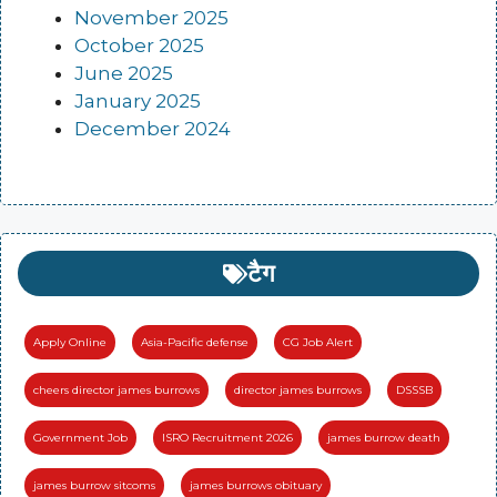
November 2025
October 2025
June 2025
January 2025
December 2024
टैग
Apply Online
Asia-Pacific defense
CG Job Alert
cheers director james burrows
director james burrows
DSSSB
Government Job
ISRO Recruitment 2026
james burrow death
james burrow sitcoms
james burrows obituary