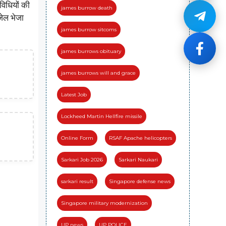
विधियों की
james burrow death
जेल भेजा
james burrow sitcoms
james burrows obituary
james burrows will and grace
Latest Job
Lockheed Martin Hellfire missile
Online Form
RSAF Apache helicopters
Sarkari Job 2026
Sarkari Naukari
sarkari result
Singapore defense news
Singapore military modernization
UP news
UP POLICE