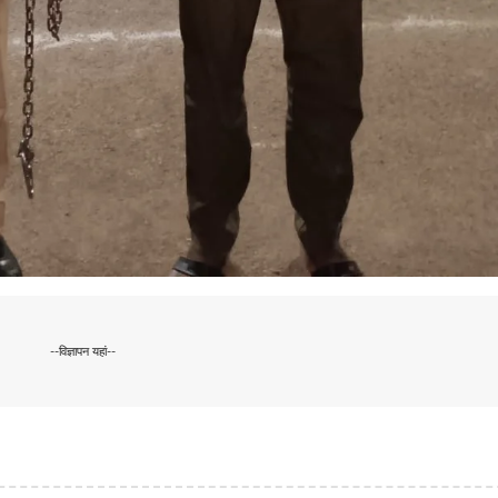
--विज्ञापन यहां--