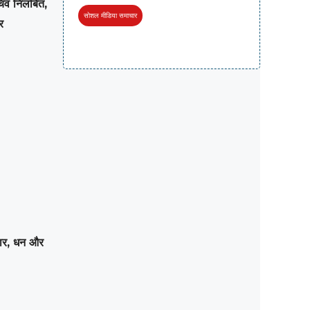
िव निलंबित,
सोशल मीडिया समाचार
र
ार, धन और