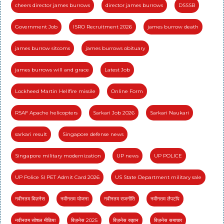
cheers director james burrows
director james burrows
DSSSB
Government Job
ISRO Recruitment 2026
james burrow death
james burrow sitcoms
james burrows obituary
james burrows will and grace
Latest Job
Lockheed Martin Hellfire missile
Online Form
RSAF Apache helicopters
Sarkari Job 2026
Sarkari Naukari
sarkari result
Singapore defense news
Singapore military modernization
UP news
UP POLICE
UP Police SI PET Admit Card 2026
US State Department military sale
नवीनतम बिज़नेस
नवीनतम योजना
नवीनतम राजनीति
नवीनतम लैपटॉप
नवीनतम सोशल मीडिया
बिज़नेस 2025
बिज़नेस रुझान
बिज़नेस समाचार