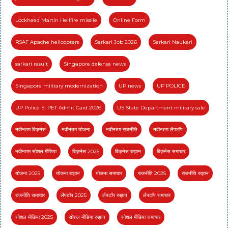
Lockheed Martin Hellfire missile
Online Form
RSAF Apache helicopters
Sarkari Job 2026
Sarkari Naukari
sarkari result
Singapore defense news
Singapore military modernization
UP news
UP POLICE
UP Police SI PET Admit Card 2026
US State Department military sale
नवीनतम बिज़नेस
नवीनतम योजना
नवीनतम राजनीति
नवीनतम लैपटॉप
नवीनतम सोशल मीडिया
बिज़नेस 2025
बिज़नेस रुझान
बिज़नेस समाचार
योजना 2025
योजना रुझान
योजना समाचार
राजनीति 2025
राजनीति रुझान
राजनीति समाचार
लैपटॉप 2025
लैपटॉप रुझान
लैपटॉप समाचार
सोशल मीडिया 2025
सोशल मीडिया रुझान
सोशल मीडिया समाचार