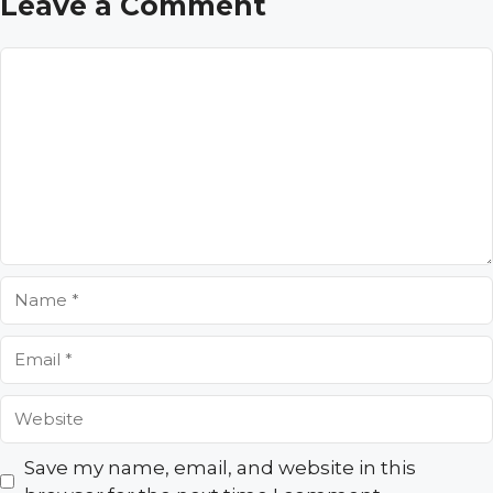
Leave a Comment
Comment
Name
Email
Website
Save my name, email, and website in this