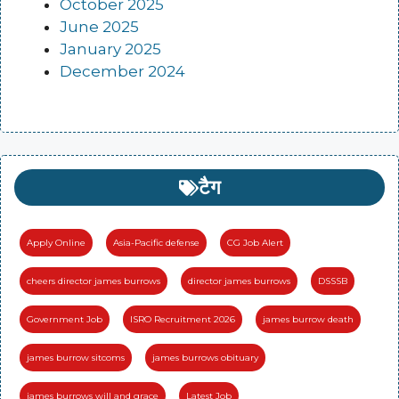
October 2025
June 2025
January 2025
December 2024
टैग
Apply Online
Asia-Pacific defense
CG Job Alert
cheers director james burrows
director james burrows
DSSSB
Government Job
ISRO Recruitment 2026
james burrow death
james burrow sitcoms
james burrows obituary
james burrows will and grace
Latest Job