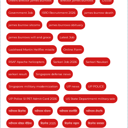
cheers director james burrows
director james burrows
DSSSB
Government Job
ISRO Recruitment 2026
james burrow death
james burrow sitcoms
james burrows obituary
james burrows will and grace
Latest Job
Lockheed Martin Hellfire missile
Online Form
RSAF Apache helicopters
Sarkari Job 2026
Sarkari Naukari
sarkari result
Singapore defense news
Singapore military modernization
UP news
UP POLICE
UP Police SI PET Admit Card 2026
US State Department military sale
नवीनतम बिज़नेस
नवीनतम योजना
नवीनतम राजनीति
नवीनतम लैपटॉप
नवीनतम सोशल मीडिया
बिज़नेस 2025
बिज़नेस रुझान
बिज़नेस समाचार