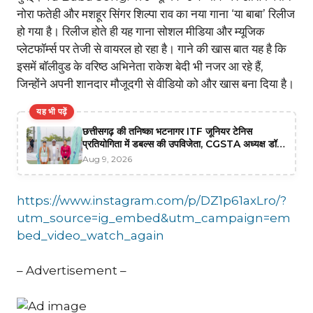
नोरा फतेही और मशहूर सिंगर शिल्पा राव का नया गाना ‘या बाबा’ रिलीज
हो गया है। रिलीज होते ही यह गाना सोशल मीडिया और म्यूजिक
प्लेटफॉर्म्स पर तेजी से वायरल हो रहा है। गाने की खास बात यह है कि
इसमें बॉलीवुड के वरिष्ठ अभिनेता राकेश बेदी भी नजर आ रहे हैं,
जिन्होंने अपनी शानदार मौजूदगी से वीडियो को और खास बना दिया है।
यह भी पढ़ें
छत्तीसगढ़ की तनिष्का भटनागर ITF जूनियर टेनिस
प्रतियोगिता में डबल्स की उपविजेता, CGSTA अध्यक्ष डॉ.
हिमांशु द्विवेदी और महासचिव गुरुचरण सिंह होरा ने दी
Aug 9, 2026
शुभकामनाएं
https://www.instagram.com/p/DZ1p61axLro/?
utm_source=ig_embed&utm_campaign=em
bed_video_watch_again
– Advertisement –