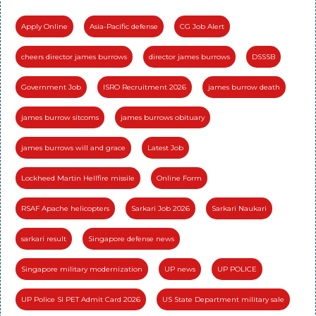
Apply Online
Asia-Pacific defense
CG Job Alert
cheers director james burrows
director james burrows
DSSSB
Government Job
ISRO Recruitment 2026
james burrow death
james burrow sitcoms
james burrows obituary
james burrows will and grace
Latest Job
Lockheed Martin Hellfire missile
Online Form
RSAF Apache helicopters
Sarkari Job 2026
Sarkari Naukari
sarkari result
Singapore defense news
Singapore military modernization
UP news
UP POLICE
UP Police SI PET Admit Card 2026
US State Department military sale