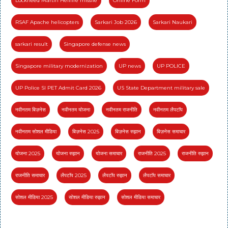
Lockheed Martin Hellfire missile
Online Form
RSAF Apache helicopters
Sarkari Job 2026
Sarkari Naukari
sarkari result
Singapore defense news
Singapore military modernization
UP news
UP POLICE
UP Police SI PET Admit Card 2026
US State Department military sale
नवीनतम बिज़नेस
नवीनतम योजना
नवीनतम राजनीति
नवीनतम लैपटॉप
नवीनतम सोशल मीडिया
बिज़नेस 2025
बिज़नेस रुझान
बिज़नेस समाचार
योजना 2025
योजना रुझान
योजना समाचार
राजनीति 2025
राजनीति रुझान
राजनीति समाचार
लैपटॉप 2025
लैपटॉप रुझान
लैपटॉप समाचार
सोशल मीडिया 2025
सोशल मीडिया रुझान
सोशल मीडिया समाचार