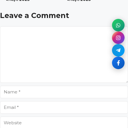
Leave a Comment
Comment
Name
Email
Website