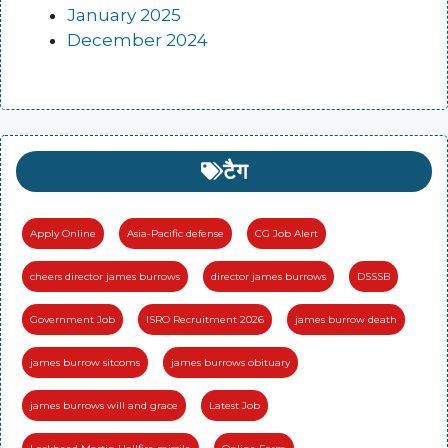
January 2025
December 2024
टैग
Apply Online
Asia-Pacific defense
CG Job Alert
cheers director james burrows
director james burrows
DSSSB
Government Job
ISRO Recruitment 2026
james burrow death
james burrow sitcoms
james burrows obituary
james burrows will and grace
Latest Job