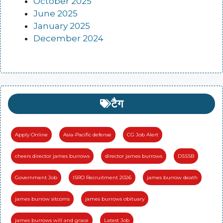
October 2025
June 2025
January 2025
December 2024
टैग
Apply Online
Asia-Pacific defense
CG Job Alert
cheers director james burrows
director james burrows
DSSSB
Government Job
ISRO Recruitment 2026
james burrow death
james burrow sitcoms
james burrows obituary
james burrows will and grace
Latest Job