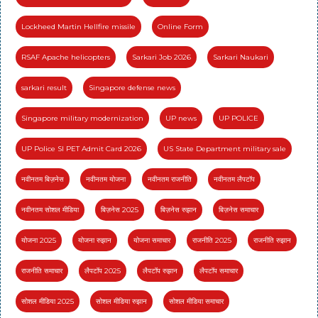
Lockheed Martin Hellfire missile
Online Form
RSAF Apache helicopters
Sarkari Job 2026
Sarkari Naukari
sarkari result
Singapore defense news
Singapore military modernization
UP news
UP POLICE
UP Police SI PET Admit Card 2026
US State Department military sale
नवीनतम बिज़नेस
नवीनतम योजना
नवीनतम राजनीति
नवीनतम लैपटॉप
नवीनतम सोशल मीडिया
बिज़नेस 2025
बिज़नेस रुझान
बिज़नेस समाचार
योजना 2025
योजना रुझान
योजना समाचार
राजनीति 2025
राजनीति रुझान
राजनीति समाचार
लैपटॉप 2025
लैपटॉप रुझान
लैपटॉप समाचार
सोशल मीडिया 2025
सोशल मीडिया रुझान
सोशल मीडिया समाचार