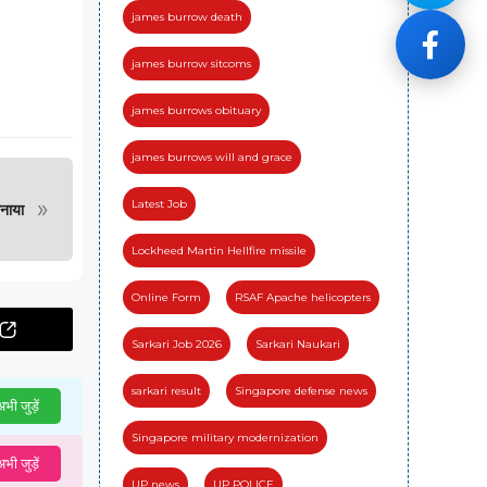
james burrow death
james burrow sitcoms
james burrows obituary
james burrows will and grace
»
Latest Job
मनाया
Lockheed Martin Hellfire missile
Online Form
RSAF Apache helicopters
Sarkari Job 2026
Sarkari Naukari
sarkari result
Singapore defense news
भी जुड़ें
Singapore military modernization
भी जुड़ें
UP news
UP POLICE