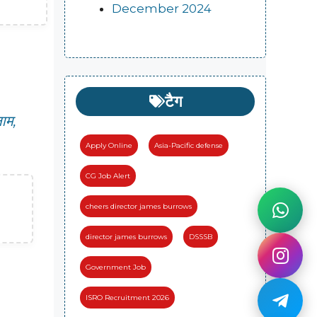
December 2024
टैग
ाम,
Apply Online
Asia-Pacific defense
CG Job Alert
cheers director james burrows
director james burrows
DSSSB
Government Job
ISRO Recruitment 2026