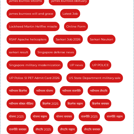
james burrow sitcoms
james burrows obituary
james burrows will and grace
Latest Job
Lockheed Martin Hellfire missile
Online Form
RSAF Apache helicopters
Sarkari Job 2026
Sarkari Naukari
sarkari result
Singapore defense news
Singapore military modernization
UP news
UP POLICE
UP Police SI PET Admit Card 2026
US State Department military sale
नवीनतम बिज़नेस
नवीनतम योजना
नवीनतम राजनीति
नवीनतम लैपटॉप
नवीनतम सोशल मीडिया
बिज़नेस 2025
बिज़नेस रुझान
बिज़नेस समाचार
योजना 2025
योजना रुझान
योजना समाचार
राजनीति 2025
राजनीति रुझान
राजनीति समाचार
लैपटॉप 2025
लैपटॉप रुझान
लैपटॉप समाचार