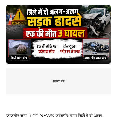
--विज्ञापन यहां--
जांजगीर-चांपा । CG NEWS: जांजगीर-चांपा जिले में दो अलग-