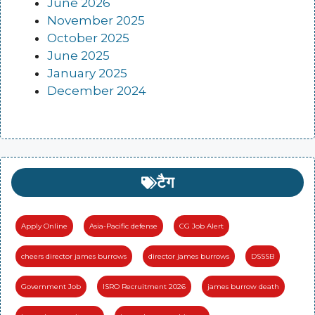
June 2026
November 2025
October 2025
June 2025
January 2025
December 2024
टैग
Apply Online
Asia-Pacific defense
CG Job Alert
cheers director james burrows
director james burrows
DSSSB
Government Job
ISRO Recruitment 2026
james burrow death