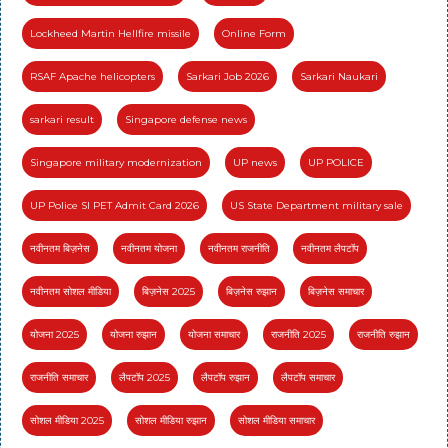
Lockheed Martin Hellfire missile
Online Form
RSAF Apache helicopters
Sarkari Job 2026
Sarkari Naukari
sarkari result
Singapore defense news
Singapore military modernization
UP news
UP POLICE
UP Police SI PET Admit Card 2026
US State Department military sale
नवीनतम बिज़नेस
नवीनतम योजना
नवीनतम राजनीति
नवीनतम लैपटॉप
नवीनतम सोशल मीडिया
बिज़नेस 2025
बिज़नेस रुझान
बिज़नेस समाचार
योजना 2025
योजना रुझान
योजना समाचार
राजनीति 2025
राजनीति रुझान
राजनीति समाचार
लैपटॉप 2025
लैपटॉप रुझान
लैपटॉप समाचार
सोशल मीडिया 2025
सोशल मीडिया रुझान
सोशल मीडिया समाचार