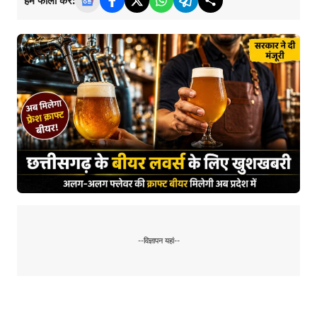
हमें फॉलो करें:
--विज्ञापन यहां--