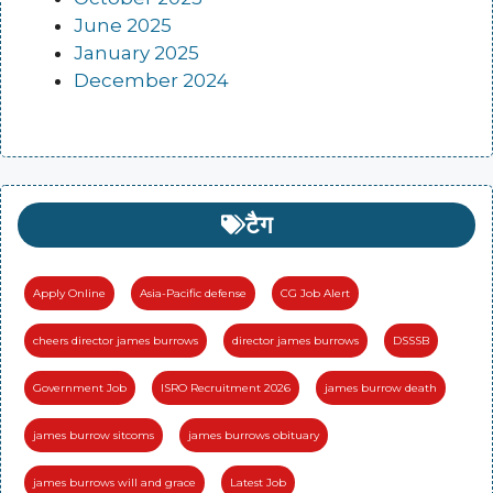
June 2025
January 2025
December 2024
टैग
Apply Online
Asia-Pacific defense
CG Job Alert
cheers director james burrows
director james burrows
DSSSB
Government Job
ISRO Recruitment 2026
james burrow death
james burrow sitcoms
james burrows obituary
james burrows will and grace
Latest Job