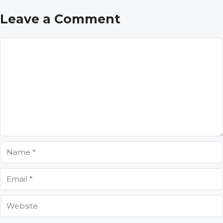
Leave a Comment
Comment
Name
Email
Website