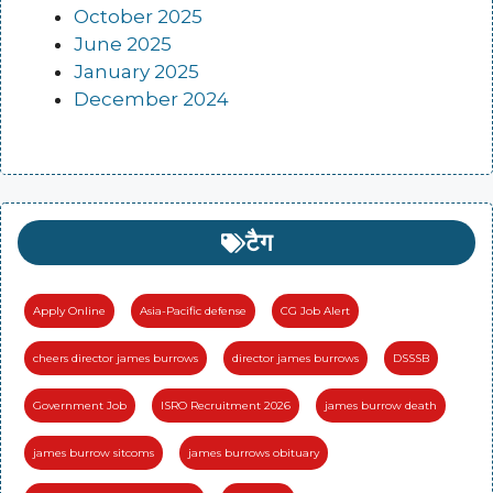
October 2025
June 2025
January 2025
December 2024
टैग
Apply Online
Asia-Pacific defense
CG Job Alert
cheers director james burrows
director james burrows
DSSSB
Government Job
ISRO Recruitment 2026
james burrow death
james burrow sitcoms
james burrows obituary