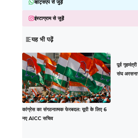
व्हाट्सएप से जुड़ें
इंस्टाग्राम से जुड़ें
यह भी पढ़ें
पूर्व गृहमंत्
संघ अरसनार
कांग्रेस का संगठनात्मक फेरबदल: यूपी के लिए 6
नए AICC सचिव