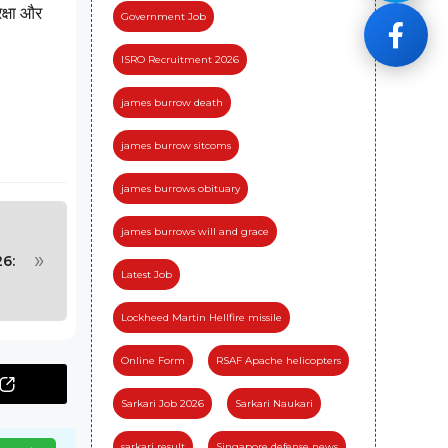
क्षा और
Government Job
ISRO Recruitment 2026
james burrow death
james burrow sitcoms
james burrows obituary
james burrows will and grace
»
6:
Latest Job
Lockheed Martin Hellfire missile
Online Form
RSAF Apache helicopters
Sarkari Job 2026
Sarkari Naukari
sarkari result
Singapore defense news