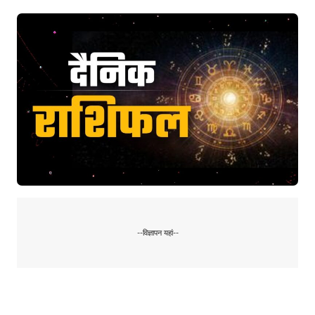
--विज्ञापन यहां--