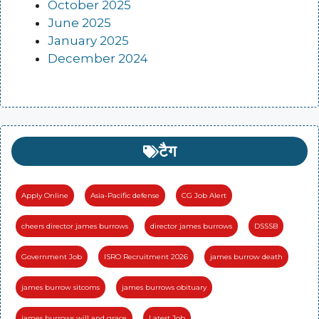
October 2025
June 2025
January 2025
December 2024
टैग
Apply Online
Asia-Pacific defense
CG Job Alert
cheers director james burrows
director james burrows
DSSSB
Government Job
ISRO Recruitment 2026
james burrow death
james burrow sitcoms
james burrows obituary
james burrows will and grace
Latest Job