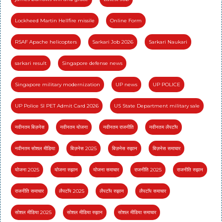
Lockheed Martin Hellfire missile
Online Form
RSAF Apache helicopters
Sarkari Job 2026
Sarkari Naukari
sarkari result
Singapore defense news
Singapore military modernization
UP news
UP POLICE
UP Police SI PET Admit Card 2026
US State Department military sale
नवीनतम बिज़नेस
नवीनतम योजना
नवीनतम राजनीति
नवीनतम लैपटॉप
नवीनतम सोशल मीडिया
बिज़नेस 2025
बिज़नेस रुझान
बिज़नेस समाचार
योजना 2025
योजना रुझान
योजना समाचार
राजनीति 2025
राजनीति रुझान
राजनीति समाचार
लैपटॉप 2025
लैपटॉप रुझान
लैपटॉप समाचार
सोशल मीडिया 2025
सोशल मीडिया रुझान
सोशल मीडिया समाचार