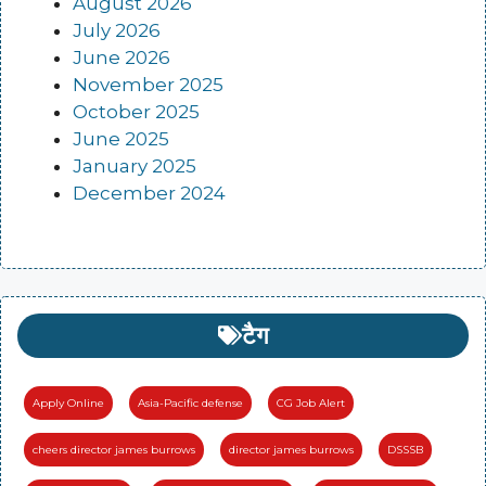
August 2026
July 2026
June 2026
November 2025
October 2025
June 2025
January 2025
December 2024
टैग
Apply Online
Asia-Pacific defense
CG Job Alert
cheers director james burrows
director james burrows
DSSSB