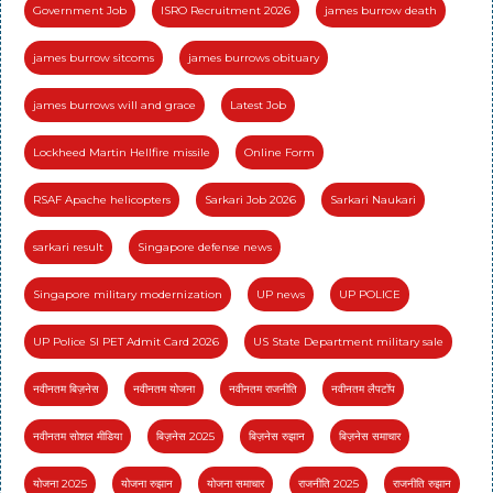
Government Job
ISRO Recruitment 2026
james burrow death
james burrow sitcoms
james burrows obituary
james burrows will and grace
Latest Job
Lockheed Martin Hellfire missile
Online Form
RSAF Apache helicopters
Sarkari Job 2026
Sarkari Naukari
sarkari result
Singapore defense news
Singapore military modernization
UP news
UP POLICE
UP Police SI PET Admit Card 2026
US State Department military sale
नवीनतम बिज़नेस
नवीनतम योजना
नवीनतम राजनीति
नवीनतम लैपटॉप
नवीनतम सोशल मीडिया
बिज़नेस 2025
बिज़नेस रुझान
बिज़नेस समाचार
योजना 2025
योजना रुझान
योजना समाचार
राजनीति 2025
राजनीति रुझान