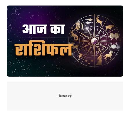
--विज्ञापन यहां--