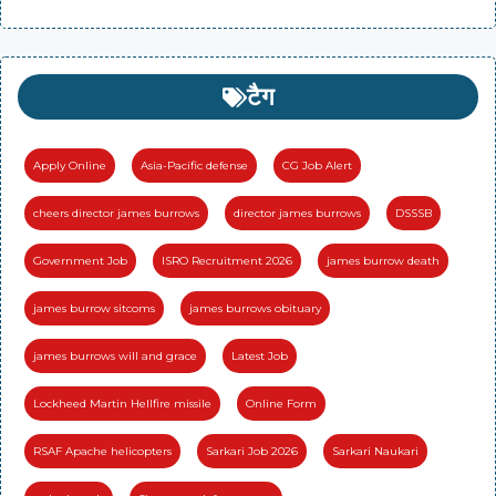
टैग
Apply Online
Asia-Pacific defense
CG Job Alert
cheers director james burrows
director james burrows
DSSSB
Government Job
ISRO Recruitment 2026
james burrow death
james burrow sitcoms
james burrows obituary
james burrows will and grace
Latest Job
Lockheed Martin Hellfire missile
Online Form
RSAF Apache helicopters
Sarkari Job 2026
Sarkari Naukari