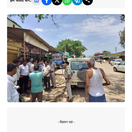
हमें फॉलो करें:
--विज्ञापन यहां--