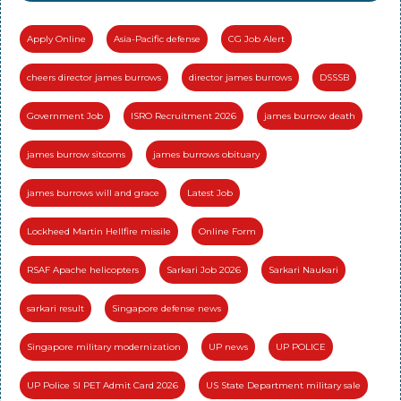
Apply Online
Asia-Pacific defense
CG Job Alert
cheers director james burrows
director james burrows
DSSSB
Government Job
ISRO Recruitment 2026
james burrow death
james burrow sitcoms
james burrows obituary
james burrows will and grace
Latest Job
Lockheed Martin Hellfire missile
Online Form
RSAF Apache helicopters
Sarkari Job 2026
Sarkari Naukari
sarkari result
Singapore defense news
Singapore military modernization
UP news
UP POLICE
UP Police SI PET Admit Card 2026
US State Department military sale