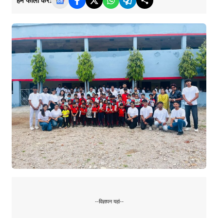
हमें फॉलो करें:
--विज्ञापन यहां--