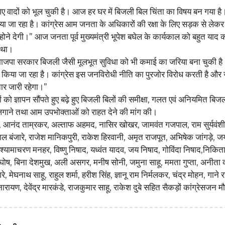
 वादों को भूल चुकी है। आज हर घर में बिजली बिल चिंता का विषय बन गया है। 
या जा रहा है। कांग्रेस आम जनता के अधिकारों की रक्षा के लिए सड़क से ल
े देगी।” आज जनता पूर्व मुख्यमंत्री भूपेश बघेल के कार्यकाल को बहुत याद क
 था।
की भाजपा सरकार बिजली जैसी मूलभूत सुविधा को भी कमाई का जरिया बना चुकी ह
 किया जा रहा है। कांग्रेस इस जनविरोधी नीति का पुरजोर विरोध करती है औ
र जारी रहेगा।”
यों को ज्ञापन सौंपते हुए बढ़े हुए बिजली बिलों की समीक्षा, गलत एवं अनियमित बिज
क लगाने तथा आम उपभोक्ताओं को राहत देने की मांग की।
वाल, आनंद ताम्रकर, अल्ताफ अहमद, नासिर खोखर, जामवंत गजपाल, राम सुर्यवंश
लाल बंजारे, राजेश मानिकपुरी, राकेश हिरवानी, अमृत राजपूत, अभिषेक जांगड़े, 
, श्यामाचरण मनहर, विष्णु निषाद, यध्वंत यादव, जय निषाद, गोविंदा निषाद,निकिता
नील घोष, बिना देशमुख, अली असगर, मनीष सोनी, जमुना साहू, ममता गुप्ता, अनीता 
, मेघनाथ साहू, राहुल शर्मा, हरीश सिंह, ज्ञानू राम निर्मलकर, चंद्र मोहन, गाने र
 नारायण, देवेंद्र मारकंडे, राजकुमार साहू, राकेश दुबे सहित सैकड़ों कांग्रेसजन म