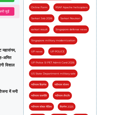
Online Form
RSAF Apache helicopters
भी जुड़ें
Sarkari Job 2026
Sarkari Naukari
sarkari result
Singapore defense news
Singapore military modernization
ट महासंगम,
UP news
UP POLICE
ंह-अमित
UP Police SI PET Admit Card 2026
लेगी विशाल
US State Department military sale
नवीनतम बिज़नेस
नवीनतम योजना
जना में मनी
नवीनतम राजनीति
नवीनतम लैपटॉप
नवीनतम सोशल मीडिया
बिज़नेस 2025