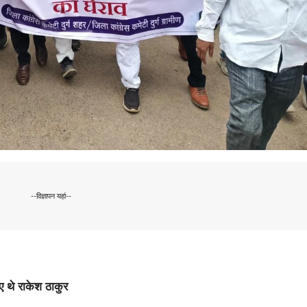
--विज्ञापन यहां--
ए थे राकेश ठाकुर