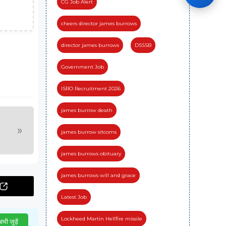
CG Job Alert
cheers director james burrows
director james burrows
DSSSB
Government Job
ISRO Recruitment 2026
james burrow death
»
james burrow sitcoms
james burrows obituary
james burrows will and grace
Latest Job
Lockheed Martin Hellfire missile
भी जुड़ें