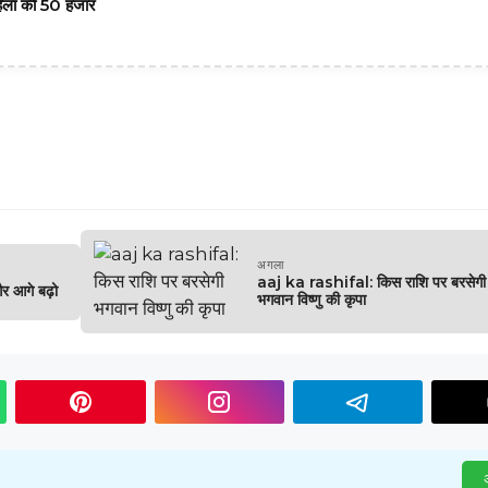
िला की 50 हजार
अगला
aaj ka rashifal: किस राशि पर बरसेगी
र आगे बढ़ो
भगवान विष्णु की कृपा
अ