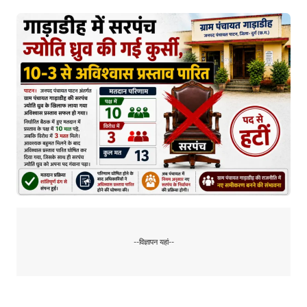
--विज्ञापन यहां--