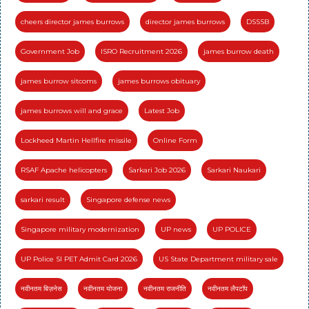
cheers director james burrows
director james burrows
DSSSB
Government Job
ISRO Recruitment 2026
james burrow death
james burrow sitcoms
james burrows obituary
james burrows will and grace
Latest Job
Lockheed Martin Hellfire missile
Online Form
RSAF Apache helicopters
Sarkari Job 2026
Sarkari Naukari
sarkari result
Singapore defense news
Singapore military modernization
UP news
UP POLICE
UP Police SI PET Admit Card 2026
US State Department military sale
नवीनतम बिज़नेस
नवीनतम योजना
नवीनतम राजनीति
नवीनतम लैपटॉप