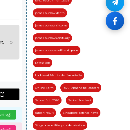
ISRO Recruitment 2026
james burrow death
james burrow sitcoms
james burrows obituary
»
ार,
james burrows will and grace
Latest Job
Lockheed Martin Hellfire missile
Online Form
RSAF Apache helicopters
Sarkari Job 2026
Sarkari Naukari
sarkari result
Singapore defense news
भी जुड़ें
Singapore military modernization
भी जुड़ें