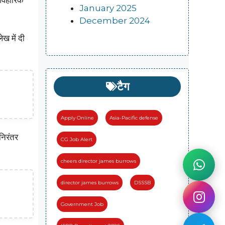
यावहारिक
January 2025
December 2024
ेख में दी
टैग
Apply Online
Asia-Pacific defense
निरंतर
CG Job Alert
cheers director james burrows
director james burrows
DSSSB
Government Job